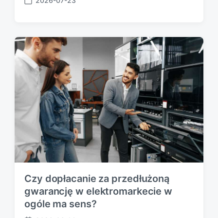
2026-07-23
P
o
s
t
d
a
t
e
Czy dopłacanie za przedłużoną
gwarancję w elektromarkecie w
ogóle ma sens?