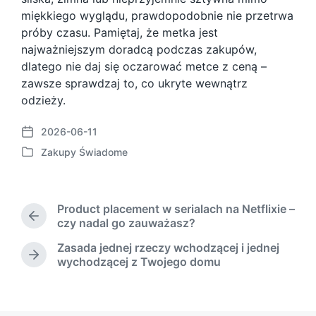
miękkiego wyglądu, prawdopodobnie nie przetrwa
próby czasu. Pamiętaj, że metka jest
najważniejszym doradcą podczas zakupów,
dlatego nie daj się oczarować metce z ceną –
zawsze sprawdzaj to, co ukryte wewnątrz
odzieży.
2026-06-11
P
Zakupy Świadome
o
P
s
o
t
s
d
t
Product placement w serialach na Netflixie –
a
e
P
czy nadal go zauważasz?
t
d
r
e
Zasada jednej rzeczy wchodzącej i jednej
i
e
N
wychodzącej z Twojego domu
n
v
e
i
x
o
t
u