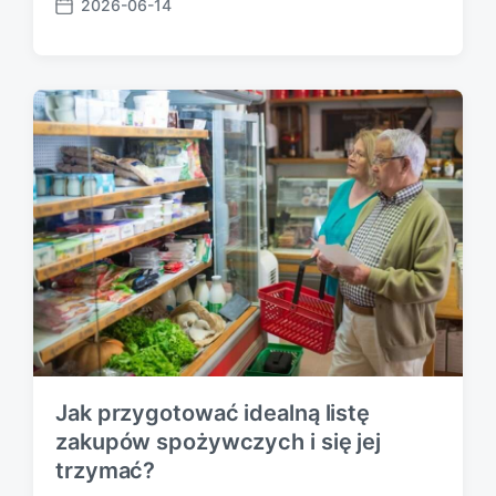
2026-06-14
P
o
s
t
d
a
t
e
Jak przygotować idealną listę
zakupów spożywczych i się jej
trzymać?