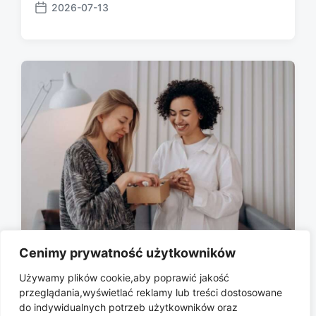
2026-07-13
P
o
s
t
d
a
t
e
Cenimy prywatność użytkowników
Zestawy kosmetyków na prezent:
Używamy plików cookie,aby poprawić jakość
czy w środku kryje się realna
przeglądania,wyświetlać reklamy lub treści dostosowane
oszczędność?
do indywidualnych potrzeb użytkowników oraz