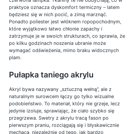
czerwona lampka. Tkaniny te nie oddychają, co w
praktyce oznacza dyskomfort termiczny – latem
będziesz się w nich pocić, a zimą marznąć.
Ponadto poliester jest włóknem ropopochodnym,
które wyjątkowo łatwo chłonie zapachy i
zatrzymuje je w swoich strukturach, co sprawia, że
po kilku godzinach noszenia ubranie może
wymagać odświeżenia, mimo braku widocznych
plam.
Pułapka taniego akrylu
Akryl bywa nazywany „sztuczną wełną”, ale z
naturalnym surowcem łączy go tylko wizualne
podobieństwo. To materiał, który nie grzeje, lecz
jedynie izoluje, sprawiając, że ciało szybko się
przegrzewa. Swetry z akrylu tracą fason po
pierwszym praniu, rozciągają się i błyskawicznie
mechacą, niezależnie od tego, jak bardzo