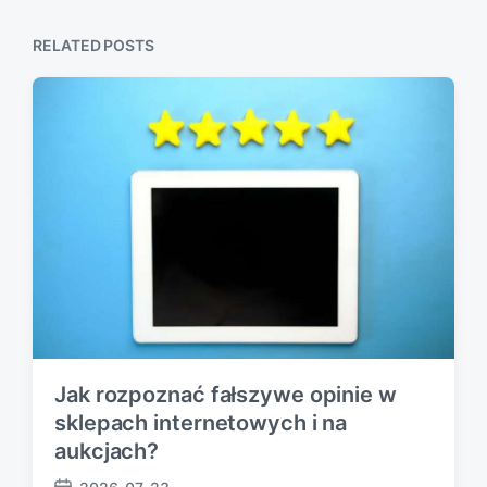
p
s
o
p
s
RELATED POSTS
o
t
s
:
t
:
Jak rozpoznać fałszywe opinie w
sklepach internetowych i na
aukcjach?