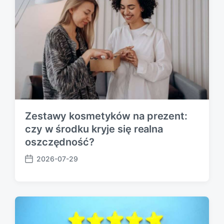
t
e
Zestawy kosmetyków na prezent:
czy w środku kryje się realna
oszczędność?
2026-07-29
P
o
s
t
d
a