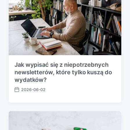
Jak wypisać się z niepotrzebnych
newsletterów, które tylko kuszą do
wydatków?
2026-06-02
P
o
s
t
d
a
t