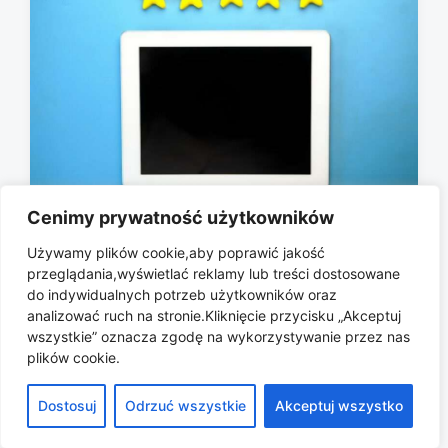
t
e
Cenimy prywatność użytkowników
Jak rozpoznać fałszywe opinie w
Używamy plików cookie,aby poprawić jakość
sklepach internetowych i na
przeglądania,wyświetlać reklamy lub treści dostosowane
aukcjach?
do indywidualnych potrzeb użytkowników oraz
analizować ruch na stronie.Kliknięcie przycisku „Akceptuj
2026-07-23
P
wszystkie” oznacza zgodę na wykorzystywanie przez nas
o
plików cookie.
s
t
Dostosuj
Odrzuć wszystkie
Akceptuj wszystko
Copyright © 2026 All rights reserved.
d
a