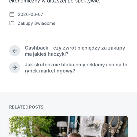
ekonomiczny w dłuższej perspektywie.
2026-06-07
P
Zakupy Świadome
o
P
s
o
t
s
d
t
Cashback – czy zwrot pieniędzy za zakupy
a
e
P
ma jakieś haczyki?
t
d
r
e
Jak skutecznie blokujemy reklamy i co na to
i
e
N
rynek marketingowy?
n
v
e
i
x
o
t
u
p
s
o
p
s
RELATED POSTS
o
t
s
:
t
: