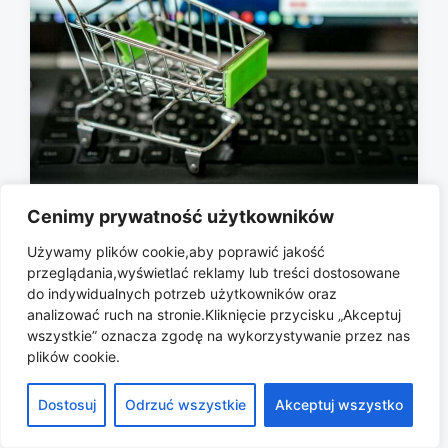
Cenimy prywatność użytkowników
Jak odzyskać porzucony koszyk i
dostać zniżkę od sklepu?
Używamy plików cookie,aby poprawić jakość
przeglądania,wyświetlać reklamy lub treści dostosowane
2026-06-29
P
do indywidualnych potrzeb użytkowników oraz
o
analizować ruch na stronie.Kliknięcie przycisku „Akceptuj
s
wszystkie” oznacza zgodę na wykorzystywanie przez nas
t
plików cookie.
d
a
Copyright © 2026 All rights reserved.
Dostosuj
Odrzuć wszystkie
Akceptuj wszystko
t
e