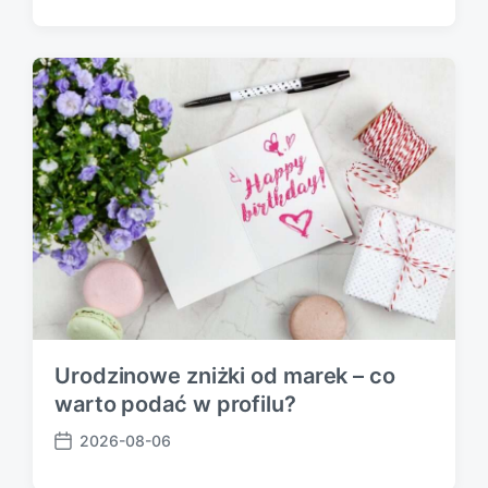
o
s
t
d
a
t
e
Urodzinowe zniżki od marek – co
warto podać w profilu?
2026-08-06
P
o