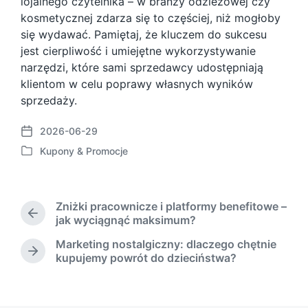
lojalnego czytelnika – w branży odzieżowej czy
kosmetycznej zdarza się to częściej, niż mogłoby
się wydawać. Pamiętaj, że kluczem do sukcesu
jest cierpliwość i umiejętne wykorzystywanie
narzędzi, które sami sprzedawcy udostępniają
klientom w celu poprawy własnych wyników
sprzedaży.
2026-06-29
P
Kupony & Promocje
o
P
s
o
t
s
d
t
Zniżki pracownicze i platformy benefitowe –
a
e
P
jak wyciągnąć maksimum?
t
d
r
e
Marketing nostalgiczny: dlaczego chętnie
i
e
N
kupujemy powrót do dzieciństwa?
n
v
e
i
x
o
t
u