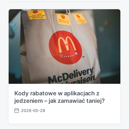
s
t
d
a
t
e
Kody rabatowe w aplikacjach z
jedzeniem – jak zamawiać taniej?
2026-05-28
P
o
s