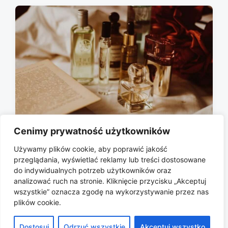
t
d
a
t
e
Cenimy prywatność użytkowników
Używamy plików cookie, aby poprawić jakość
Kiedy najmocniej tanieją kosmetyki i
przeglądania, wyświetlać reklamy lub treści dostosowane
perfumy?
do indywidualnych potrzeb użytkowników oraz
analizować ruch na stronie. Kliknięcie przycisku „Akceptuj
2026-07-10
P
wszystkie” oznacza zgodę na wykorzystywanie przez nas
o
plików cookie.
s
t
Dostosuj
Odrzuć wszystkie
Akceptuj wszystko