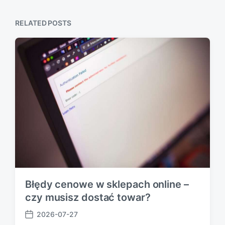
p
s
o
p
s
RELATED POSTS
o
t
s
:
t
:
Błędy cenowe w sklepach online –
czy musisz dostać towar?
2026-07-27
P