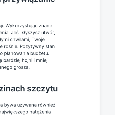
ji. Wykorzystując znane
nia. Jeśli słyszysz utwór,
iłymi chwilami, Twoje
e rośnie. Pozytywny stan
go planowania budżetu.
 bardziej hojni i mniej
anego grosza.
zinach szczytu
ka bywa używana również
największego natężenia