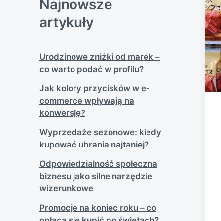
Najnowsze
artykuły
Urodzinowe zniżki od marek –
co warto podać w profilu?
Jak kolory przycisków w e-
commerce wpływają na
konwersję?
Wyprzedaże sezonowe: kiedy
kupować ubrania najtaniej?
Odpowiedzialność społeczna
biznesu jako silne narzędzie
wizerunkowe
Promocje na koniec roku – co
opłaca się kupić po świętach?