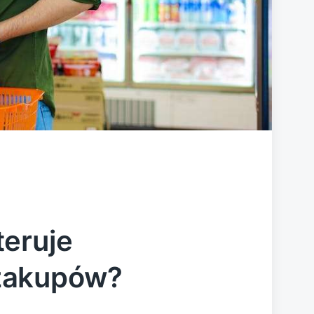
teruje
zakupów?