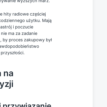
ymywanie wyższych marż.
e hity radiowe częściej
 codziennego użytku. Mają
strój i poczucie
 nie ma za zadanie
ć, by proces zakupowy był
 prawdopodobieństwo
przyszłości.
 na
zji
i przywiązanie