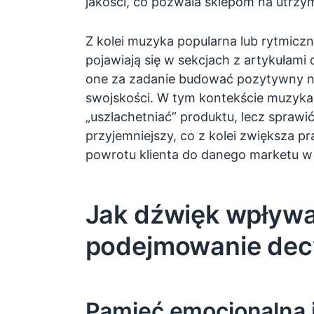
jakości, co pozwala sklepom na utrz
Z kolei muzyka popularna lub rytmiczn
pojawiają się w sekcjach z artykułami
one za zadanie budować pozytywny na
swojskości. W tym kontekście muzyka
„uszlachetniać” produktu, lecz sprawi
przyjemniejszy, co z kolei zwiększa
powrotu klienta do danego marketu w 
Jak dźwięk wpływa
podejmowanie decy
Pamięć emocjonalna 