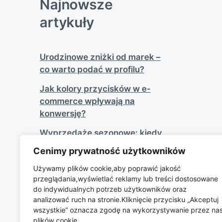
Najnowsze
artykuły
Urodzinowe zniżki od marek –
co warto podać w profilu?
Jak kolory przycisków w e-
commerce wpływają na
konwersję?
Wyprzedaże sezonowe: kiedy
kupować ubrania najtaniej?
Cenimy prywatność użytkowników
Odpowiedzialność społeczna
Używamy plików cookie,aby poprawić jakość
biznesu jako silne narzędzie
przeglądania,wyświetlać reklamy lub treści dostosowane
wizerunkowe
do indywidualnych potrzeb użytkowników oraz
analizować ruch na stronie.Kliknięcie przycisku „Akceptuj
Promocje na koniec roku – co
wszystkie” oznacza zgodę na wykorzystywanie przez na
opłaca się kupić po świętach?
plików cookie.