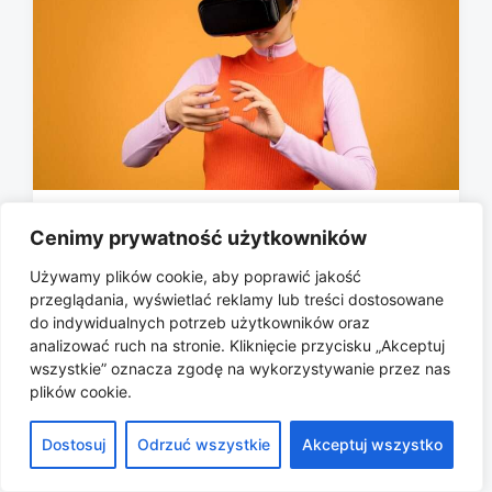
Wideo sferyczne i VR: czy tak będą
Cenimy prywatność użytkowników
wyglądać nasze zakupy w sieci?
Używamy plików cookie, aby poprawić jakość
2026-05-22
przeglądania, wyświetlać reklamy lub treści dostosowane
P
do indywidualnych potrzeb użytkowników oraz
o
analizować ruch na stronie. Kliknięcie przycisku „Akceptuj
s
wszystkie” oznacza zgodę na wykorzystywanie przez nas
t
plików cookie.
d
a
Copyright © 2026 All rights reserved.
t
Dostosuj
Odrzuć wszystkie
Akceptuj wszystko
e