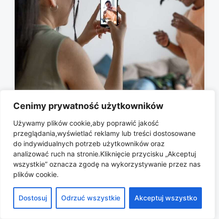
Cenimy prywatność użytkowników
Czym jest User Generated Content i
dlaczego marki to uwielbiają?
Używamy plików cookie,aby poprawić jakość
przeglądania,wyświetlać reklamy lub treści dostosowane
2026-06-20
P
do indywidualnych potrzeb użytkowników oraz
o
analizować ruch na stronie.Kliknięcie przycisku „Akceptuj
s
wszystkie” oznacza zgodę na wykorzystywanie przez nas
t
plików cookie.
d
a
Copyright © 2026 All rights reserved.
Dostosuj
Odrzuć wszystkie
Akceptuj wszystko
t
e