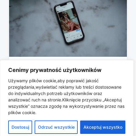
Shoppable posts: jak Instagram
Cenimy prywatność użytkowników
zamienił się w wielki katalog z
Używamy plików cookie,aby poprawić jakość
produktami
przeglądania,wyświetlać reklamy lub treści dostosowane
2026-05-21
do indywidualnych potrzeb użytkowników oraz
P
analizować ruch na stronie.Kliknięcie przycisku „Akceptuj
o
wszystkie” oznacza zgodę na wykorzystywanie przez nas
s
plików cookie.
t
d
Dostosuj
Odrzuć wszystkie
Akceptuj wszystko
a
Copyright © 2026 All rights reserved.
t