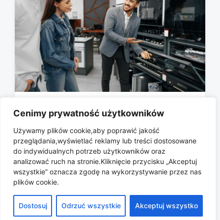
Czy dopłacanie za przedłużoną
Cenimy prywatność użytkowników
gwarancję w elektromarkecie w
Używamy plików cookie,aby poprawić jakość
ogóle ma sens?
przeglądania,wyświetlać reklamy lub treści dostosowane
2026-06-14
do indywidualnych potrzeb użytkowników oraz
P
analizować ruch na stronie.Kliknięcie przycisku „Akceptuj
o
wszystkie” oznacza zgodę na wykorzystywanie przez nas
s
plików cookie.
t
d
Dostosuj
Odrzuć wszystkie
Akceptuj wszystko
a
Copyright © 2026 All rights reserved.
t