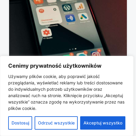
Cenimy prywatność użytkowników
Jak skutecznie blokujemy reklamy i
co na to rynek marketingowy?
Używamy plików cookie, aby poprawić jakość
przeglądania, wyświetlać reklamy lub treści dostosowane
2026-06-08
P
do indywidualnych potrzeb użytkowników oraz
o
analizować ruch na stronie. Kliknięcie przycisku „Akceptuj
s
wszystkie” oznacza zgodę na wykorzystywanie przez nas
t
plików cookie.
d
a
Copyright © 2026 All rights reserved.
Dostosuj
Odrzuć wszystkie
Akceptuj wszystko
t
e