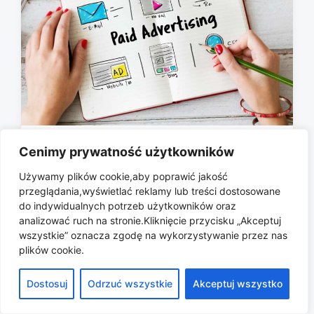
Dlaczego reklamy są coraz bardziej
Cenimy prywatność użytkowników
personalizowane?
Używamy plików cookie,aby poprawić jakość
2026-01-12
przeglądania,wyświetlać reklamy lub treści dostosowane
P
do indywidualnych potrzeb użytkowników oraz
o
analizować ruch na stronie.Kliknięcie przycisku „Akceptuj
s
wszystkie” oznacza zgodę na wykorzystywanie przez nas
t
plików cookie.
d
a
Copyright © 2026 All rights reserved.
Dostosuj
Odrzuć wszystkie
Akceptuj wszystko
t
e