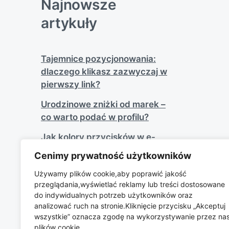
Najnowsze
artykuły
Tajemnice pozycjonowania:
dlaczego klikasz zazwyczaj w
pierwszy link?
Urodzinowe zniżki od marek –
co warto podać w profilu?
Jak kolory przycisków w e-
commerce wpływają na
Cenimy prywatność użytkowników
konwersję?
Używamy plików cookie,aby poprawić jakość
Wyprzedaże sezonowe: kiedy
przeglądania,wyświetlać reklamy lub treści dostosowane
kupować ubrania najtaniej?
do indywidualnych potrzeb użytkowników oraz
analizować ruch na stronie.Kliknięcie przycisku „Akceptuj
Odpowiedzialność społeczna
wszystkie” oznacza zgodę na wykorzystywanie przez na
biznesu jako silne narzędzie
plików cookie.