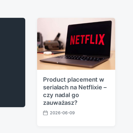
Product placement w
serialach na Netflixie –
czy nadal go
zauważasz?
2026-06-09
P
o
s