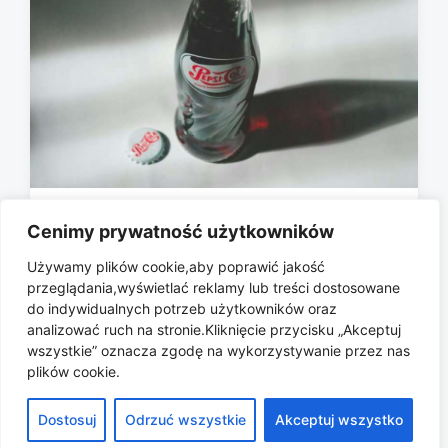
Marketing nostalgiczny: dlaczego
Cenimy prywatność użytkowników
chętnie kupujemy powrót do
Używamy plików cookie,aby poprawić jakość
dzieciństwa?
przeglądania,wyświetlać reklamy lub treści dostosowane
2026-07-01
do indywidualnych potrzeb użytkowników oraz
P
analizować ruch na stronie.Kliknięcie przycisku „Akceptuj
o
wszystkie” oznacza zgodę na wykorzystywanie przez nas
s
plików cookie.
t
d
Dostosuj
Odrzuć wszystkie
Akceptuj wszystko
a
Copyright © 2026 All rights reserved.
t