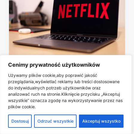
Cenimy prywatność użytkowników
Product placement w serialach na
Netflixie – czy nadal go zauważasz?
Używamy plików cookie,aby poprawić jakość
przeglądania,wyświetlać reklamy lub treści dostosowane
2026-06-09
P
do indywidualnych potrzeb użytkowników oraz
o
analizować ruch na stronie.Kliknięcie przycisku „Akceptuj
s
wszystkie” oznacza zgodę na wykorzystywanie przez nas
t
plików cookie.
d
a
Copyright © 2026 All rights reserved.
Dostosuj
Odrzuć wszystkie
Akceptuj wszystko
t
e