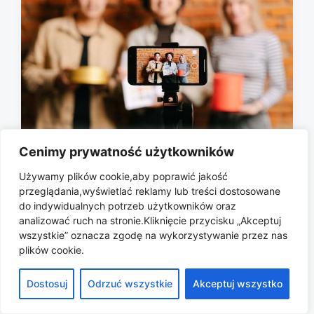
Cenimy prywatność użytkowników
Micro i nano influencerzy: dlaczego
to im ufamy dziś najbardziej?
Używamy plików cookie,aby poprawić jakość
przeglądania,wyświetlać reklamy lub treści dostosowane
2026-05-31
P
do indywidualnych potrzeb użytkowników oraz
o
analizować ruch na stronie.Kliknięcie przycisku „Akceptuj
s
wszystkie” oznacza zgodę na wykorzystywanie przez nas
t
plików cookie.
d
a
Copyright © 2026 All rights reserved.
Dostosuj
Odrzuć wszystkie
Akceptuj wszystko
t
e