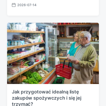
2026-07-14
P
o
s
t
d
a
t
e
Jak przygotować idealną listę
zakupów spożywczych i się jej
trzymać?