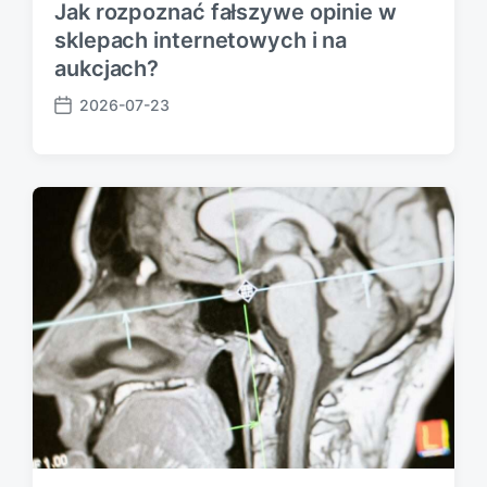
Jak rozpoznać fałszywe opinie w
sklepach internetowych i na
aukcjach?
2026-07-23
P
o
s
t
d
a
t
e