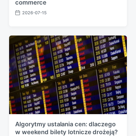
commerce
2026-07-15
P
o
s
t
d
a
t
e
Algorytmy ustalania cen: dlaczego
w weekend bilety lotnicze drożeją?