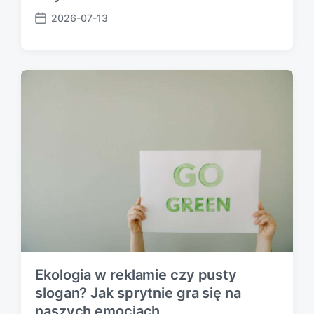
2026-07-13
P
o
s
t
d
a
t
e
Ekologia w reklamie czy pusty
slogan? Jak sprytnie gra się na
naszych emocjach