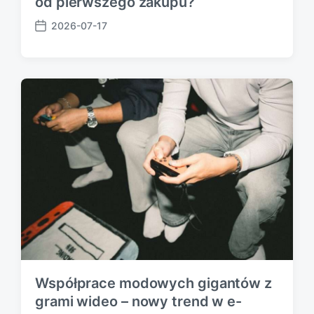
od pierwszego zakupu?
2026-07-17
P
o
s
t
d
a
t
e
Współprace modowych gigantów z
grami wideo – nowy trend w e-