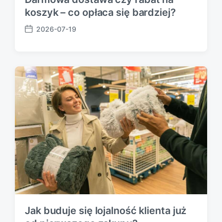
koszyk – co opłaca się bardziej?
2026-07-19
P
o
s
t
d
a
t
e
Jak buduje się lojalność klienta już