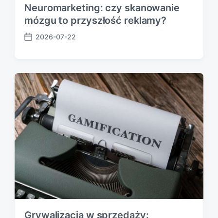
Neuromarketing: czy skanowanie
mózgu to przyszłość reklamy?
2026-07-22
P
o
s
t
d
a
t
e
Grywalizacja w sprzedaży: