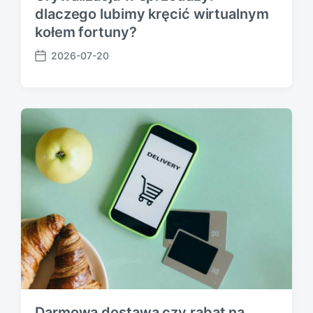
dlaczego lubimy kręcić wirtualnym
kołem fortuny?
2026-07-20
P
o
s
t
d
a
t
e
Darmowa dostawa czy rabat na